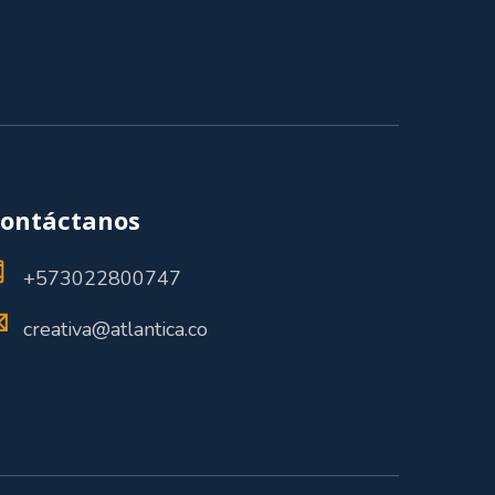
ontáctanos
+573022800747
creativa@atlantica.co