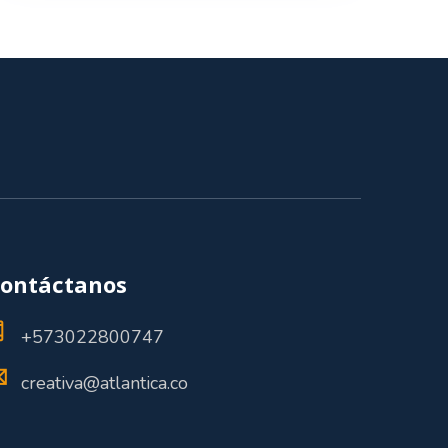
ontáctanos
+573022800747
creativa@atlantica.co